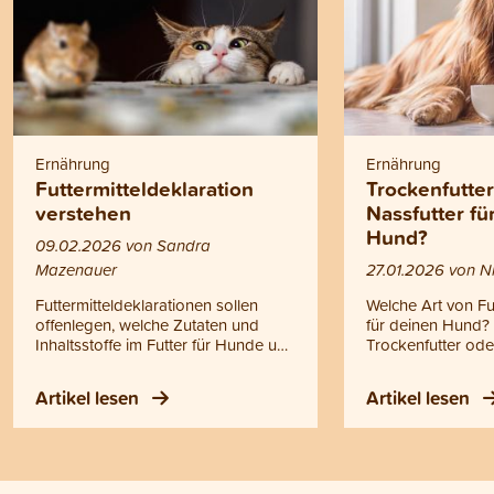
Ernährung
Ernährung
Futtermitteldeklaration
Trockenfutte
verstehen
Nassfutter f
Hund?
09.02.2026 von Sandra
Mazenauer
27.01.2026 von Ni
Futtermitteldeklarationen sollen
Welche Art von Futt
offenlegen, welche Zutaten und
für deinen Hund? F
Inhaltsstoffe im Futter für Hunde und
Trockenfutter ode
Katzen enthalten sind. In der Praxis
Selber kochen? O
bleibt das aber oft unklar, und viele
Entscheidung ist 
Artikel lesen
Artikel lesen
Tierhalterinnen und Tierhalter
des Geschmacks. G
wissen nicht, worauf sie achten
mit allen Fütterun
müssen. Wir erklären dir, wie du
gesunde Ernährun
Futtermitteldeklarationen richtig liest
Dennoch gibt es 
und zeigen dir die Unterschiede
Unterschiede, di