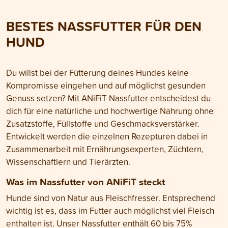
zwischen unserer Deklaration und
solltest. Hier erfä
derjenigen vieler
bei der richtigen 
BESTES NASSFUTTER FÜR DEN
Konkurrenzprodukte.
Hundes ankommt
HUND
Du willst bei der Fütterung deines Hundes keine
Kompromisse eingehen und auf möglichst gesunden
Genuss setzen? Mit ANiFiT Nassfutter entscheidest du
dich für eine natürliche und hochwertige Nahrung ohne
Zusatzstoffe, Füllstoffe und Geschmacksverstärker.
Entwickelt werden die einzelnen Rezepturen dabei in
Zusammenarbeit mit Ernährungsexperten, Züchtern,
Wissenschaftlern und Tierärzten.
Was im Nassfutter von ANiFiT steckt
Hunde sind von Natur aus Fleischfresser. Entsprechend
wichtig ist es, dass im Futter auch möglichst viel Fleisch
enthalten ist. Unser Nassfutter enthält 60 bis 75%