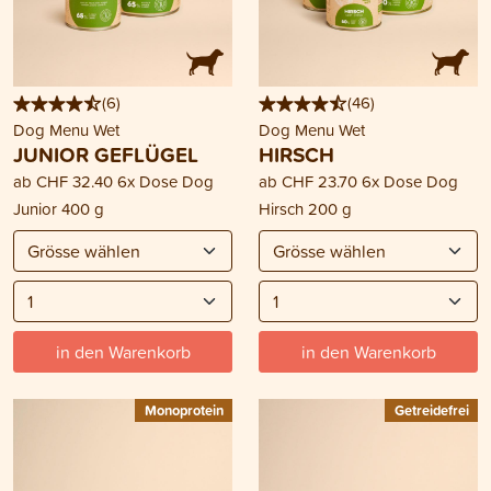
(
6
)
(
46
)
Dog Menu Wet
Dog Menu Wet
JUNIOR GEFLÜGEL
HIRSCH
ab
CHF 32.40
6x Dose Dog
ab
CHF 23.70
6x Dose Dog
Junior 400 g
Hirsch 200 g
in den Warenkorb
in den Warenkorb
Monoprotein
Getreidefrei