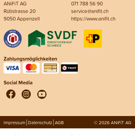
ANiFiT AG
071 788 56 90
Rütistrasse 20
service@anifit.ch
9050 Appenzell
https://www.anifit.ch
Zahlungsmöglichkeiten
Social Media
Impressum
Datenschutz
AGB
© 2026 ANiFiT AG